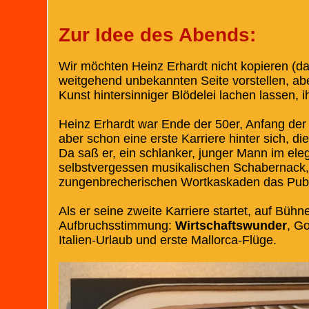
Zur Idee des Abends:
Wir möchten Heinz Erhardt nicht kopieren (das
weitgehend unbekannten Seite vorstellen, ab
Kunst hintersinniger Blödelei lachen lassen,
Heinz Erhardt war Ende der 50er, Anfang der
aber schon eine erste Karriere hinter sich, di
Da saß er, ein schlanker, junger Mann im ele
selbstvergessen musikalischen Schabernack, 
zungenbrecherischen Wortkaskaden das Publ
Als er seine zweite Karriere startet, auf Bühne
Aufbruchsstimmung:
Wirtschaftswunder
, Go
Italien-Urlaub und erste Mallorca-Flüge.