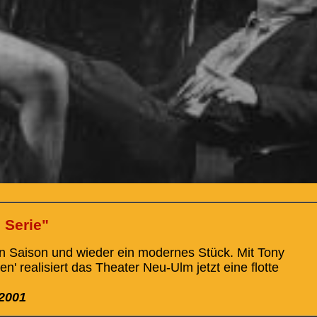
 Serie"
en Saison und wieder ein modernes Stück. Mit Tony
 realisiert das Theater Neu-Ulm jetzt eine flotte
 2001