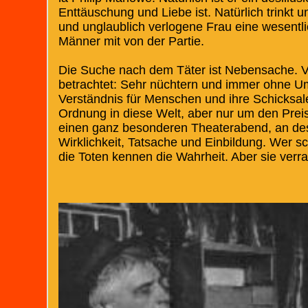
Enttäuschung und Liebe ist. Natürlich trinkt u
und unglaublich verlogene Frau eine wesentli
Männer mit von der Partie.
Die Suche nach dem Täter ist Nebensache. Viel
betrachtet: Sehr nüchtern und immer ohne Ums
Verständnis für Menschen und ihre Schicksale. E
Ordnung in diese Welt, aber nur um den Preis,
einen ganz besonderen Theaterabend, an des
Wirklichkeit, Tatsache und Einbildung. Wer sc
die Toten kennen die Wahrheit. Aber sie verrat