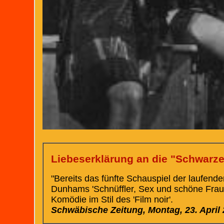
Liebeserklärung an die "Schwarze
"Bereits das fünfte Schauspiel der laufend
Dunhams 'Schnüffler, Sex und schöne Frauen'
Komödie im Stil des 'Film noir'.
Schwäbische Zeitung, Montag, 23. April