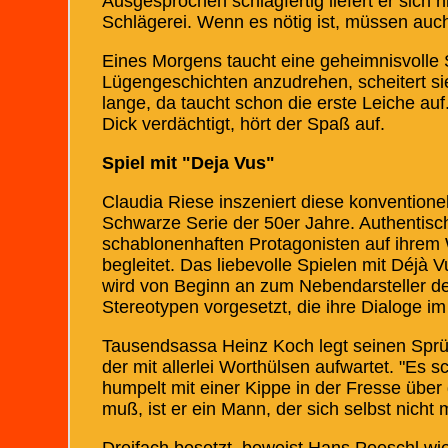
Ausgesprochen schlagfertig liefert er sich 
Schlägerei. Wenn es nötig ist, müssen auc
Eines Morgens taucht eine geheimnisvolle 
Lügengeschichten anzudrehen, scheitert si
lange, da taucht schon die erste Leiche au
Dick verdächtigt, hört der Spaß auf.
Spiel mit "Deja Vus"
Claudia Riese inszeniert diese konventione
Schwarze Serie der 50er Jahre. Authentisch
schablonenhaften Protagonisten auf ihrem
begleitet. Das liebevolle Spielen mit Déjà 
wird von Beginn an zum Nebendarsteller de
Stereotypen vorgesetzt, die ihre Dialoge im
Tausendsassa Heinz Koch legt seinen Sprüc
der mit allerlei Worthülsen aufwartet. "Es 
humpelt mit einer Kippe in der Fresse über 
muß, ist er ein Mann, der sich selbst nicht m