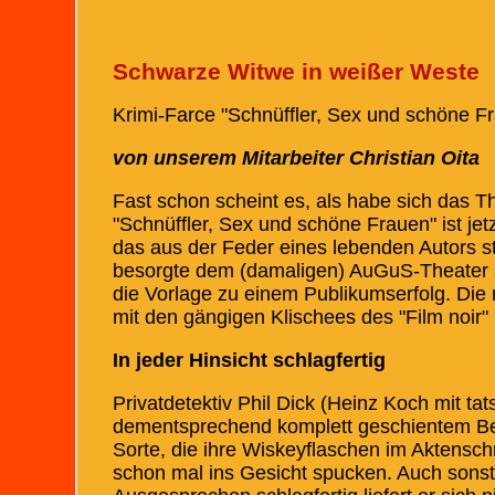
Schwarze Witwe in weißer Weste
Krimi-Farce "Schnüffler, Sex und schöne 
von unserem Mitarbeiter Christian Oita
Fast schon scheint es, als habe sich das T
"Schnüffler, Sex und schöne Frauen" ist jet
das aus der Feder eines lebenden Autors 
besorgte dem (damaligen) AuGuS-Theater sc
die Vorlage zu einem Publikumserfolg. Die 
mit den gängigen Klischees des "Film noir" k
In jeder Hinsicht schlagfertig
Privatdetektiv Phil Dick (Heinz Koch mit t
dementsprechend komplett geschientem Bein)
Sorte, die ihre Wiskeyflaschen im Aktens
schon mal ins Gesicht spucken. Auch sonst 