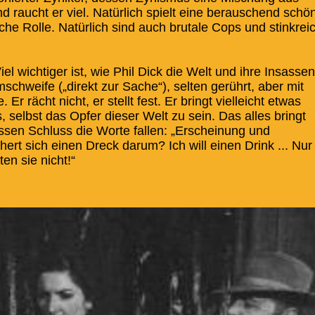
nd raucht er viel. Natürlich spielt eine berauschend schö
che Rolle. Natürlich sind auch brutale Cops und stinkrei
 wichtiger ist, wie Phil Dick die Welt und ihre Insassen
chweife („direkt zur Sache“), selten gerührt, aber mit
r rächt nicht, er stellt fest. Er bringt vielleicht etwas
 selbst das Opfer dieser Welt zu sein. Das alles bringt
sen Schluss die Worte fallen: „Erscheinung und
hert sich einen Dreck darum? Ich will einen Drink ... Nur
en sie nicht!“