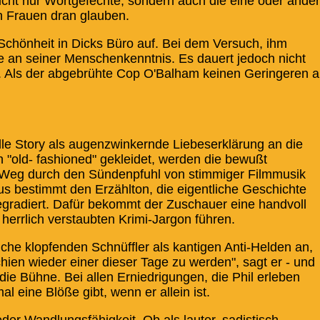
nicht nur Wortgefechte, sondern auch die eine oder ande
h Frauen dran glauben.
Schönheit in Dicks Büro auf. Bei dem Versuch, ihm
e an seiner Menschenkenntnis. Es dauert jedoch nicht
f. Als der abgebrühte Cop O'Balham keinen Geringeren a
lle Story als augenzwinkernde Liebeserklärung an die
 "old- fashioned" gekleidet, werden die bewußt
 Weg durch den Sündenpfuhl von stimmiger Filmmusik
Vus bestimmt den Erzählton, die eigentliche Geschichte
gradiert. Dafür bekommt der Zuschauer eine handvoll
 herrlich verstaubten Krimi-Jargon führen.
he klopfenden Schnüffler als kantigen Anti-Helden an,
schien wieder einer dieser Tage zu werden", sagt er - und
die Bühne. Bei allen Erniedrigungen, die Phil erleben
al eine Blöße gibt, wenn er allein ist.