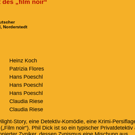
 des „film noir“
eutscher
, Norderstedt
Heinz Koch
Patrizia Flores
Hans Poeschl
Hans Poeschl
Hans Poeschl
Claudia Riese
Claudia Riese
light-Story, eine Detektiv-Komödie, eine Krimi-Persiflag
ilm noir“). Phil Dick ist so ein typischer Privatdetektiv
usionierter Zyniker, dessen Zynismus eine Mischung aus