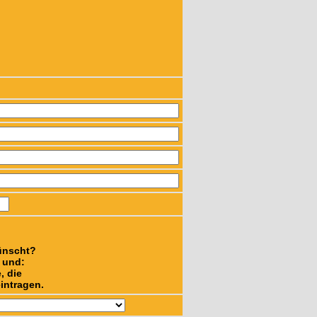
ünscht?
n und:
, die
intragen.