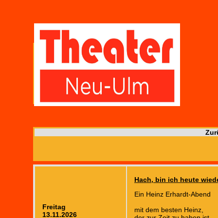
Zur
Hach, bin ich heute wied
Ein Heinz Erhardt-Abend
Freitag
mit dem besten Heinz,
13.11.2026
der zur Zeit zu haben ist.