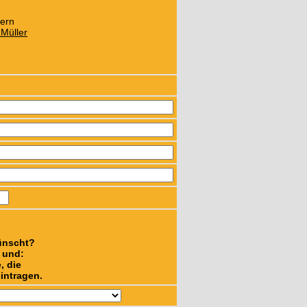
0ern
 Müller
ünscht?
n und:
, die
intragen.