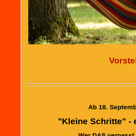
Vorste
Ab 18. Septemb
"Kleine Schritte" 
Wer DAS verpasst